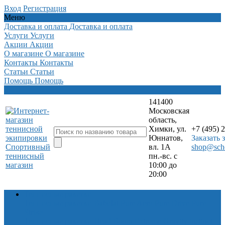
Вход
Регистрация
Меню
Доставка и оплата
Доставка и оплата
Услуги
Услуги
Акции
Акции
О магазине
О магазине
Контакты
Контакты
Статьи
Статьи
Помощь
Помощь
0
141400
Московская
область,
Химки, ул.
+7 (495) 
Юннатов,
Заказать 
Спортивный
вл. 1А
shop@scho
теннисный
пн.-вс. с
магазин
10:00 до
20:00
Теннисные ракетки
Теннисные ракетки Babolat
Pure Aero
Pure Drive
Pure
Strike
Теннисные ракетки Head
Boom
Extreme
Gravity
Instinct