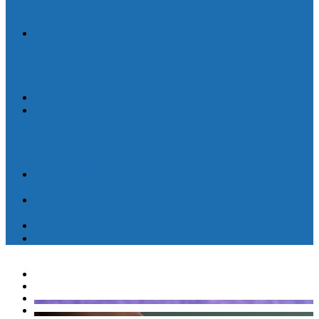
Prestige
Radical
Speed
Теннисные ракетки Wilson
Blade
Pro Staff
Ultra
Одежда для тенниса
Теннисная одежда для мужчин
Head
Nike
Теннисная одежда для женщин
Adidas
Head
Nike
Теннисная одежда для девочек
ADIDAS
HEAD
Теннисная одежда для мальчиков
Adidas
HEAD
Nike
Теннисные мячи
Теннисные кроссовки
Мужские кроссовки для тенниса
Asics
HEAD
K-Swiss
Nike
Детские кроссовки для тенниса
Asics
Head
Женские кроссовки для тенниса
HEAD
K-Swiss
Nike
Теннисные сумки
Теннисные сумки Head
Теннисные струны
Теннисные струны Babolat
Теннисные струны Head
Еще